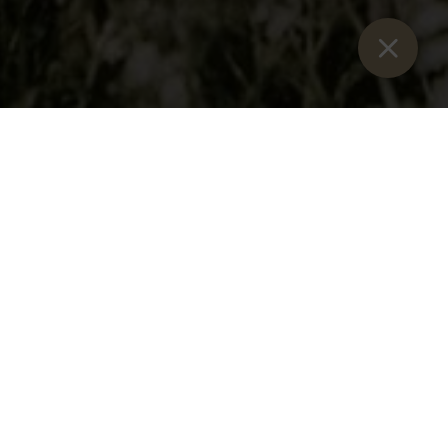
Sie sind hier:
Home
>
Kaiserau Family Paradise
>
Parking & Toll
>
Parking summer
Parking in summer
DURING THE SUMMER MONTHS, THE
KAISERAU CAR PARK IS AVAILABLE FREE
OF CHARGE DURING THE DAY