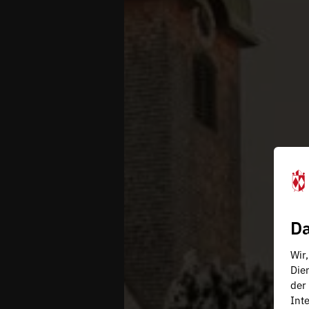
Da
Wir
Die
der
Inte