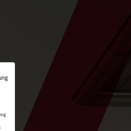
ung
n
ung
: