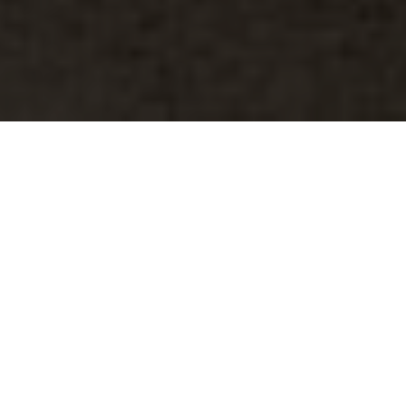
Sie sind hier:
Home
>
Parishes
>
Parish Frauenberg an der Enns
>
Organ and bells
Organ and bells
HERE YOU WILL FIND SOME INFORMATION
ABOUT THE ORGAN AND THE BELLS OF THE
PARISH CHURCH