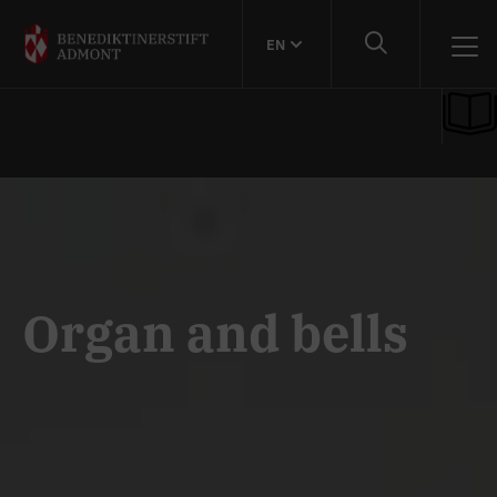
EN
Organ and bells