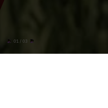
01
/ 03
Sie sind hier:
Home
>
Parishes
>
Parish of Gams near Hieflau
The parish of Gams near Hieflau
HERE YOU CAN FIND ALL INFORMATION