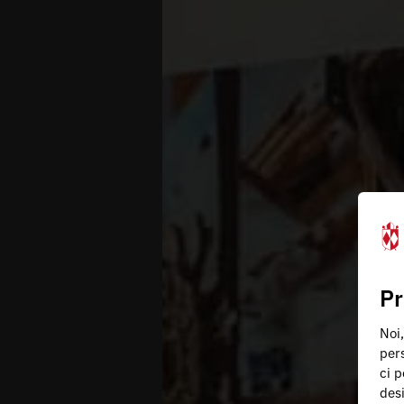
Pr
Noi,
pers
ci p
des