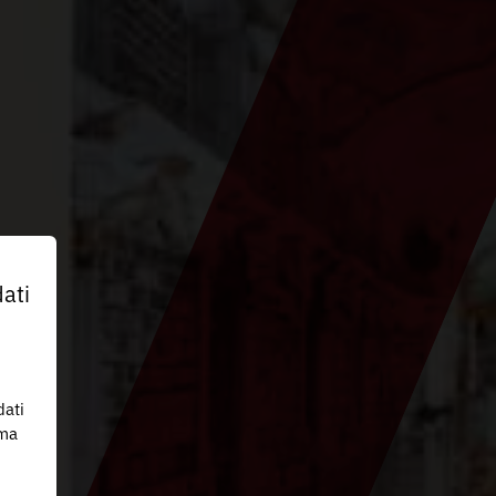
ati
dati
 ma