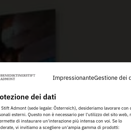
Impressionante
Gestione dei d
otezione dei dati
 Stift Admont (sede legale: Österreich), desideriamo lavorare con 
onali esterni. Questo non è necessario per l'utilizzo del sito web,
ermette di instaurare un'interazione più intensa con voi. Se lo
iderate, vi invitiamo a scegliere un'ampia gamma di prodotti: