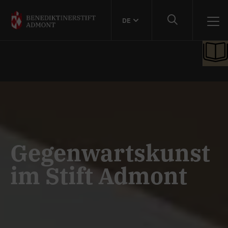
DE
Gegenwartskunst
im Stift Admont