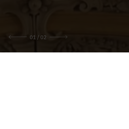
01
/ 02
Sie sind hier:
Start
>
Pfarren
>
Pfarre Frauenberg an der Enns
Die Pfarre Frauenberg an der Enns
HIER FINDEN SIE ALLE INFORMATIONEN
ZU UNSERER PFARRE