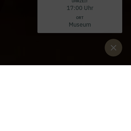
UHRZEIT
17:00 Uhr
ORT
Museum
Sie sind hier:
Start
>
Veranstaltungen
>
Heilige Messe
>
Abschluss des Jubiläumsjahres 2024 – Jahresschluss-
Gottesdienst