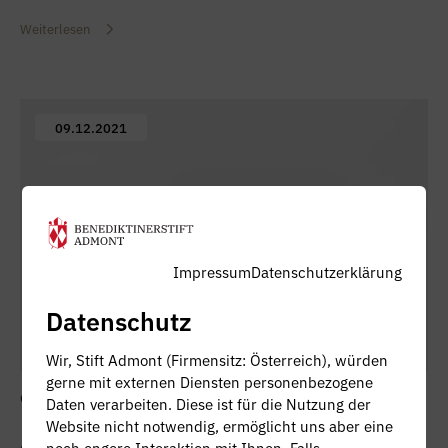
Weiterlesen
09.12.2021
Impressum
Datenschutzerklärung
Datenschutz
Wir, Stift Admont (Firmensitz: Österreich), würden
gerne mit externen Diensten personenbezogene
GESCHICHTE
KLOSTERWISSEN
Daten verarbeiten. Diese ist für die Nutzung der
Website nicht notwendig, ermöglicht uns aber eine
Admonter Marzizoni
noch engere Interaktion mit Ihnen. Falls