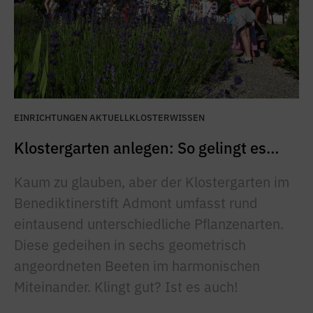
EINRICHTUNGEN AKTUELL
KLOSTERWISSEN
Klostergarten anlegen: So gelingt es…
Kaum zu glauben, aber der Klostergarten im
Benediktinerstift Admont umfasst rund
eintausend unterschiedliche Pflanzenarten.
Diese gedeihen in sechs geometrisch
angeordneten Beeten im harmonischen
Miteinander. Klingt gut? Ist es auch!