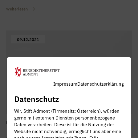
Weiterlesen
09.12.2021
Impressum
Datenschutzerklärung
Datenschutz
Wir, Stift Admont (Firmensitz: Österreich), würden
gerne mit externen Diensten personenbezogene
HISTORY
MONASTERY KNOWLEDGE
Daten verarbeiten. Diese ist für die Nutzung der
Website nicht notwendig, ermöglicht uns aber eine
Admonter Marzizoni
noch engere Interaktion mit Ihnen. Falls