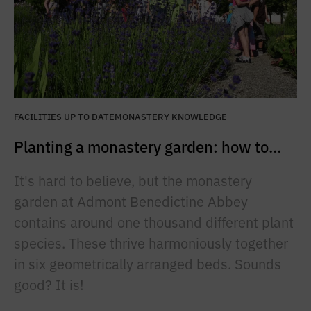
FACILITIES UP TO DATE
MONASTERY KNOWLEDGE
Planting a monastery garden: how to...
It's hard to believe, but the monastery
garden at Admont Benedictine Abbey
contains around one thousand different plant
species. These thrive harmoniously together
in six geometrically arranged beds. Sounds
good? It is!