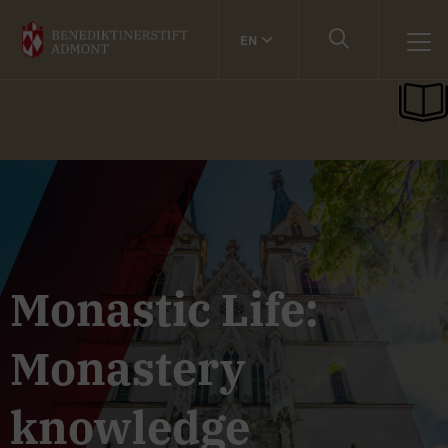
EN
Monastic Life:
Monastery
knowledge