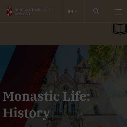
EN
Monastic Life:
History