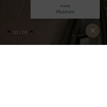
PLACE
Museum
01
/ 05
Sie sind hier:
Home
>
Admont Abbey Cellar
>
Event location
Event location
CORPORATE EVENTS AND SEMINARS /
WEDDINGS / CHRISTENINGS / PRIVATE