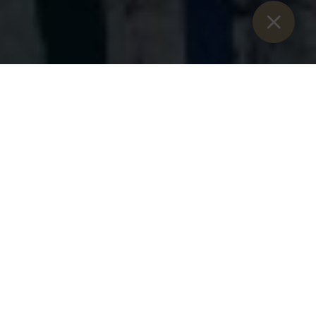
Sie sind hier:
Home
>
Blog
>
Carol singing campaign in the parish
of Admont
Carol singing campaign in
the parish of Admont
Sunday, 19 December 2021
Unfortunately, it is not yet possible for the carol singers to
go from house to house this year. However, if you live in the
parish area of Admont and would like the carol singers to
visit you, please let us know by :
23 December