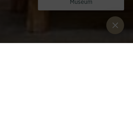
Museum
Sie sind hier:
Home
>
Blog
>
Church services at Christmas
Church services at Christmas
Tuesday, 21 December 2021
A warm invitation to the Christmas services at Admont
Abbey Church
24 December Christmas Eve
16:00 Children's mass
17:15 Christmas Vespers and Vigils