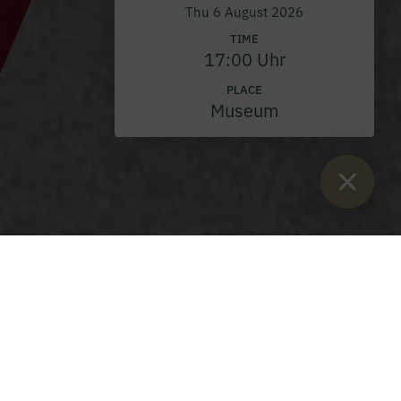
Thu 6 August 2026
TIME
17:00 Uhr
PLACE
Museum
Sie sind hier:
Home
>
Blog
>
Floriani service 2023
St Florian's Day service