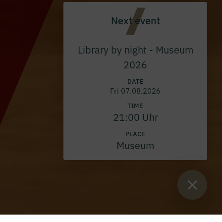
Next event
Library by night - Museum
2026
DATE
Fri 07.08.2026
TIME
21:00 Uhr
PLACE
Museum