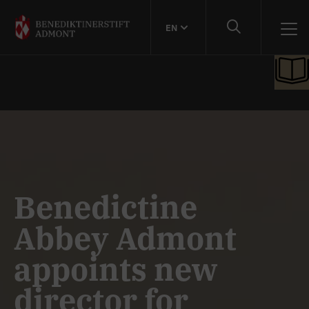
EN
Benedictine
Abbey Admont
appoints new
director for