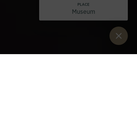
PLACE
Museum
Sie sind hier:
Home
>
Blog
>
Temporary profession fr. Petrus
Dreyhaupt OSB
Temporary profession fr.
Peter
Friday, 3 September 2021
On the Feast of the Nativity of the Blessed Virgin Mary, 8