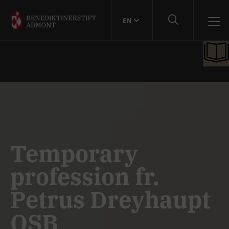
EN
Temporary
profession fr.
Petrus Dreyhaupt
OSB