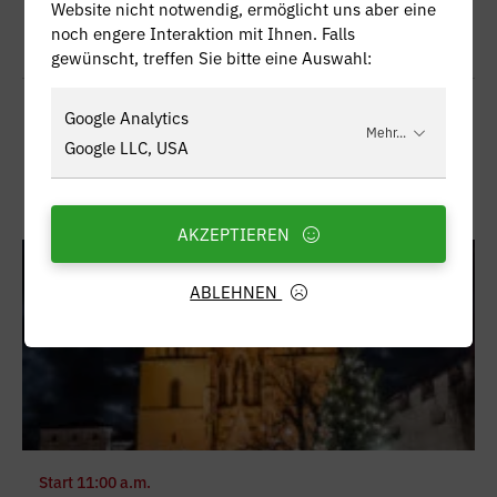
Website nicht notwendig, ermöglicht uns aber eine
Place: Rosarium
noch engere Interaktion mit Ihnen. Falls
Category:
Advent at Admont Abbey
gewünscht, treffen Sie bitte eine Auswahl:
Google Analytics
Mehr...
FRI
Google LLC, USA
11
DEC
AKZEPTIEREN
ABLEHNEN
Start
11:00 a.m.