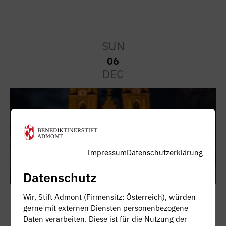
SUN
06
DEC
Impressum
Datenschutzerklärung
Datenschutz
Wir, Stift Admont (Firmensitz: Österreich), würden
Start
11:00 a.m.
gerne mit externen Diensten personenbezogene
Advent market 2026
Daten verarbeiten. Diese ist für die Nutzung der