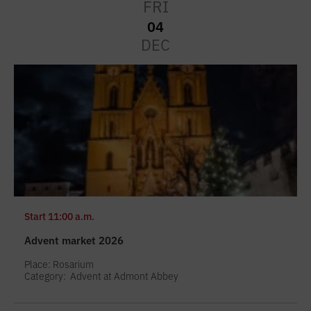
FRI
04
DEC
Start
11:00 a.m.
Advent market 2026
Place: Rosarium
Category:
Advent at Admont Abbey