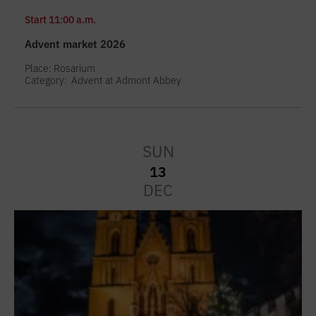
Start
11:00 a.m.
Advent market 2026
Place: Rosarium
Category:
Advent at Admont Abbey
SUN
13
DEC