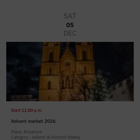
SAT
05
DEC
Start
11:00 a.m.
Advent market 2026
Place: Rosarium
Category:
Advent at Admont Abbey