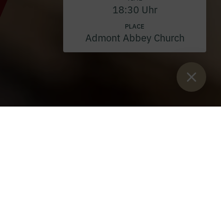
18:30 Uhr
PLACE
Admont Abbey Church
Sie sind hier:
Home
>
Events
>
Concerts
>
Lute Autumn 2026
Lute Autumn 2026