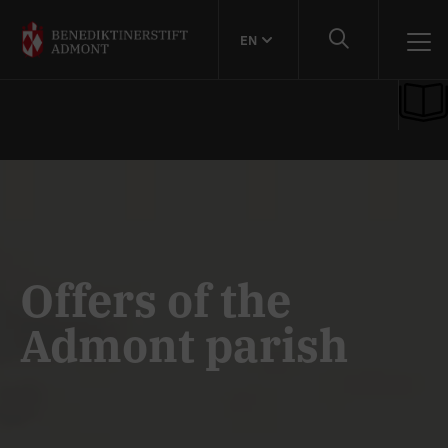
EN
Offers of the
Admont parish