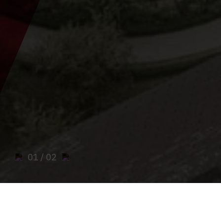
01
/ 02
Sie sind hier:
Home
>
Parishes
>
Admont Parish
>
Offers of the
Admont parish