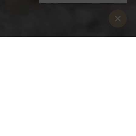
Vous êtes ici :
Lancement
>
Blog
>
Le restaurant Dveri-Pax a reçu
trois toques
Gault & Millau : le restaurant Dveri-Pax a reçu trois toques
Mardi 02 mai 2023
Le chef Gregor Šagi a su convaincre avec
ses créations audacieuses de la cuisine
slovène : le restaurant DVERI PAX a été