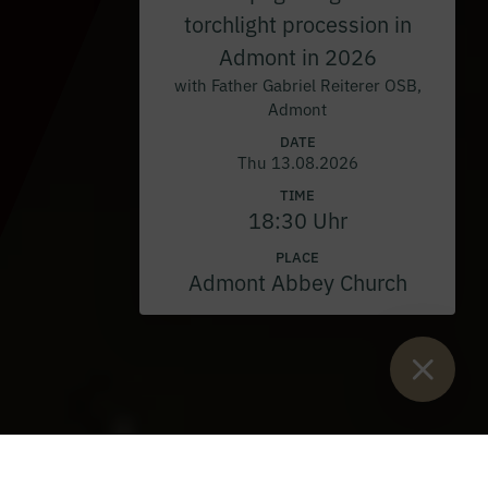
torchlight procession in
Admont in 2026
with Father Gabriel Reiterer OSB,
Admont
DATE
Thu 13.08.2026
TIME
18:30 Uhr
PLACE
Admont Abbey Church
Sie sind hier:
Home
>
Blog
>
Gold at Decanter and champion title
in Ljubljana for Slovenia's best sparkling wine