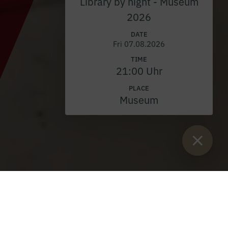
Library by night - Museum
2026
DATE
Fri 07.08.2026
TIME
21:00 Uhr
PLACE
Museum
Sie sind hier:
Home
>
Blog
>
New management at Admont Abbey
Museum