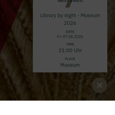
Library by night - Museum
2026
DATE
Fri 07.08.2026
TIME
21:00 Uhr
PLACE
Museum
Sie sind hier:
Home
>
Blog
>
Silk heritage