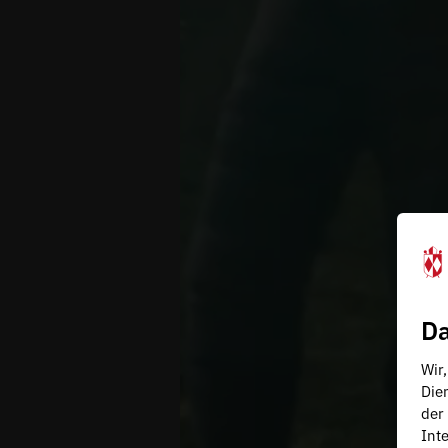
Da
Wir
Die
der
Inte