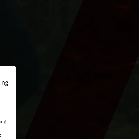
ung
n
ung
: