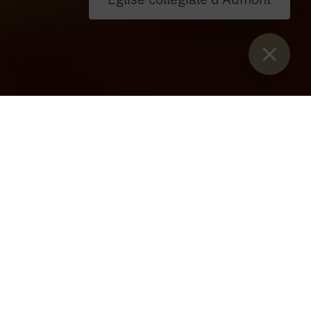
Vous êtes ici :
Lancement
>
Blog
>
Nouveau tenancier de l'alpage
sportif de Kaiserau
Ulli Mattlschweiger reprend la
Sportalm
La Kaiserau, connue pour être une zone de loisirs et de
détente idéale pour les familles, enthousiasme toute