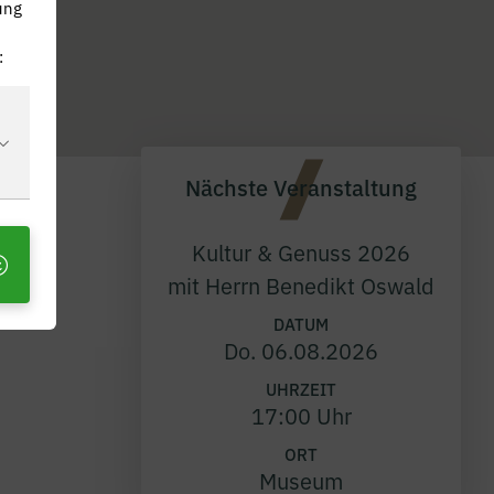
ung
:
Nächste Veranstaltung
Impressum
Datenschutz
Kultur & Genuss 2026
mit Herrn Benedikt Oswald
DATUM
Do. 06.08.2026
UHRZEIT
17:00 Uhr
ORT
Museum