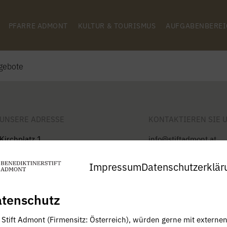
PFARRE ADMONT
KULTUR & TOURISMUS
AUFGABENBEREI
gebote
UNSERE ADRESSE
KONTAKTIEREN SIE 
Kirchplatz 1
info@stiftadmont.at
8911 Admont, Österreich
+43 3613 2312-0
Impressum
Datenschutzerklär
tenschutz
, Stift Admont (Firmensitz: Österreich), würden gerne mit externe