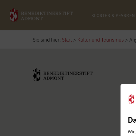
KLOSTER & PFARREN
Sie sind hier:
Start
>
Kultur und Tourismus
>
An
Da
Wir