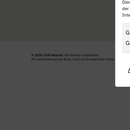
Die
der
Inte
G
G
© 2026 Stift Admont.
Alle Rechte vorbehalten.
Mit Unterstützung von Bund, Land und Europäischer Union.