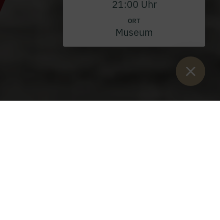
21:00 Uhr
ORT
Museum
Sie sind hier:
Start
>
Advent im Stift Admont
>
Advent-Partner
Benediktinerstift Admont
Atemberaubend ist für die meisten Gäste der