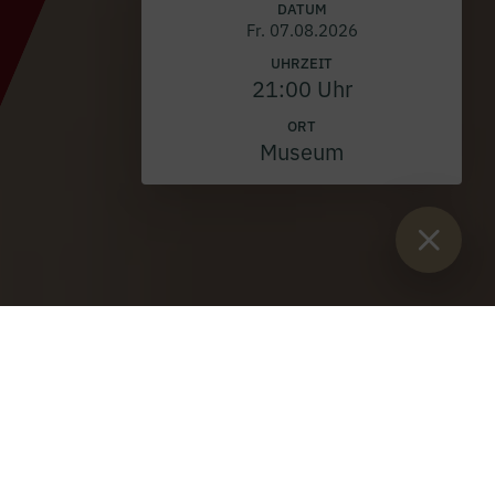
DATUM
Fr. 07.08.2026
UHRZEIT
21:00 Uhr
ORT
Museum
Sie sind hier:
Start
>
Haus der Begegnung
>
Spiritualität
>
Gebete
zum Hl. Benedikt und zur Hl. Scholastika