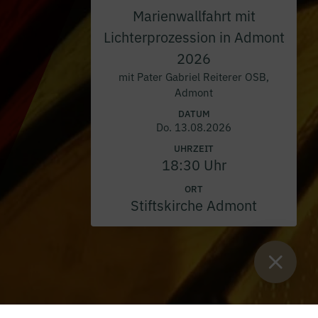
Marienwallfahrt mit
Lichterprozession in Admont
2026
mit Pater Gabriel Reiterer OSB,
Admont
DATUM
Do. 13.08.2026
UHRZEIT
18:30 Uhr
ORT
Stiftskirche Admont