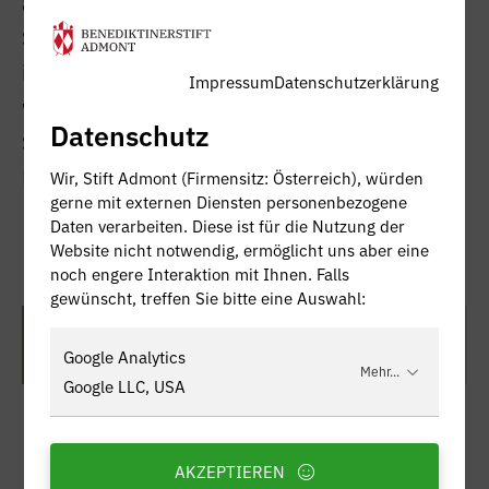
andere mehr. Diese facettenreiche
Sonderschau war im neu adaptierten Bereich
im Gotik-Museum (Erdgeschoß) zu sehen und
Impressum
Datenschutzerklärung
weitete sich in den Handschriftenraum im 1.
Datenschutz
Stock (gegenüber dem Zugang zur
Bibliothek) aus.
Wir, Stift Admont (Firmensitz: Österreich), würden
gerne mit externen Diensten personenbezogene
Daten verarbeiten. Diese ist für die Nutzung der
Website nicht notwendig, ermöglicht uns aber eine
noch engere Interaktion mit Ihnen. Falls
gewünscht, treffen Sie bitte eine Auswahl:
Zur Ausstellung 2021 erschien ein Katalog,
Google Analytics
welcher im Klosterladen erhältlich ist!
Mehr...
Google LLC, USA
AKZEPTIEREN