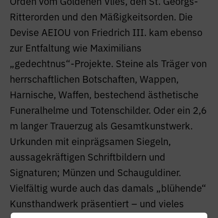
Orden vom Goldenen Vlies, den St. Georgs-
Ritterorden und den Mäßigkeitsorden. Die
Devise AEIOU von Friedrich III. kam ebenso
zur Entfaltung wie Maximilians
„gedechtnus“-Projekte. Steine als Träger von
herrschaftlichen Botschaften, Wappen,
Harnische, Waffen, bestechend ästhetische
Funeralhelme und Totenschilder. Oder ein 2,6
m langer Trauerzug als Gesamtkunstwerk.
Urkunden mit einprägsamen Siegeln,
aussagekräftigen Schriftbildern und
Signaturen; Münzen und Schauguldiner.
Vielfältig wurde auch das damals „blühende“
Kunsthandwerk präsentiert – und vieles