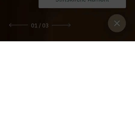
01
/ 03
Sie sind hier:
Start
>
Museum Stift Admont
>
Naturhistorisches
Museum
Das Naturhistorische Museum des Stiftes
Admont
„DAS MUSEUM IM MUSEUM“