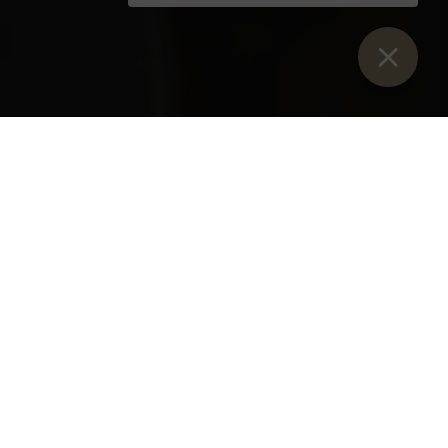
Sie sind hier:
Start
>
Blog
>
Einfache Profess von fr. Petrus
Dreyhaupt OSB
Am Fest Mariä Geburt legte frater Petrus
Dreyhaupt OSB in unserer Stiftskirche seine
einfache Profess auf drei Jahre ab. Unser
„Jüngster“, in Bremen geboren, traf mit neun
Jahren seine bewusste Entscheidung, sich