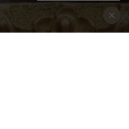
Sie sind hier:
Home
>
Blog
>
Admont Abbey to Host Scientific
Symposium
Admont Abbey to Host
Scientific Symposium
Founded in 1074, the Benedictine Abbey of Admont in
Upper Styria is celebrating its 950th anniversary this year.
The abbey was founded by Archbishop Gebhard of
Salzburg, who had a monastery built on the orders of St
Hemma of Gurk. He chose Admont as the site for its