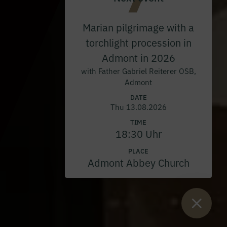
Marian pilgrimage with a
torchlight procession in
Admont in 2026
with Father Gabriel Reiterer OSB,
Admont
DATE
Thu 13.08.2026
TIME
18:30 Uhr
PLACE
Admont Abbey Church