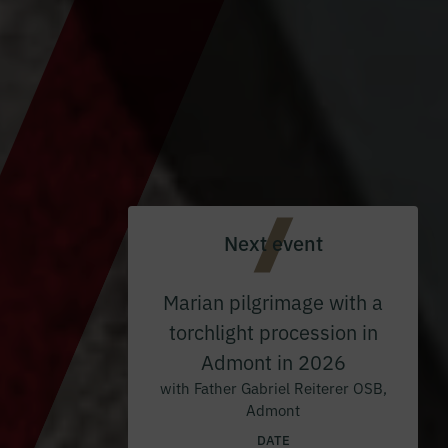
Next event
Marian pilgrimage with a
torchlight procession in
Admont in 2026
with Father Gabriel Reiterer OSB,
Admont
DATE