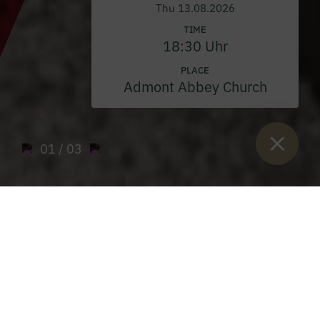
Thu 13.08.2026
TIME
18:30 Uhr
PLACE
Admont Abbey Church
01
/ 03
Sie sind hier:
Home
>
Kaiserau Family Paradise
>
Summer
Summer on the Kaiserau