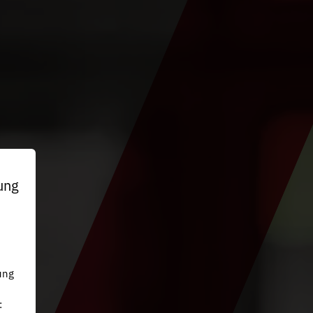
ung
n
ung
: