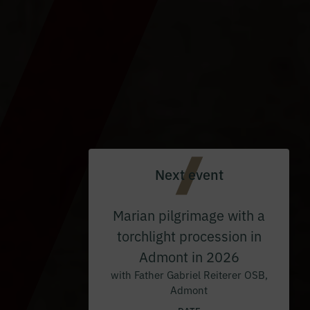
Next event
Marian pilgrimage with a
torchlight procession in
Admont in 2026
with Father Gabriel Reiterer OSB,
Admont