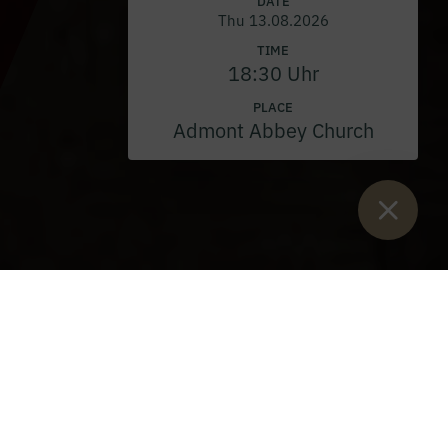
DATE
Thu 13.08.2026
TIME
18:30 Uhr
PLACE
Admont Abbey Church
Sie sind hier:
Home
>
Blog
>
Why young men become monks
Why young men become monks